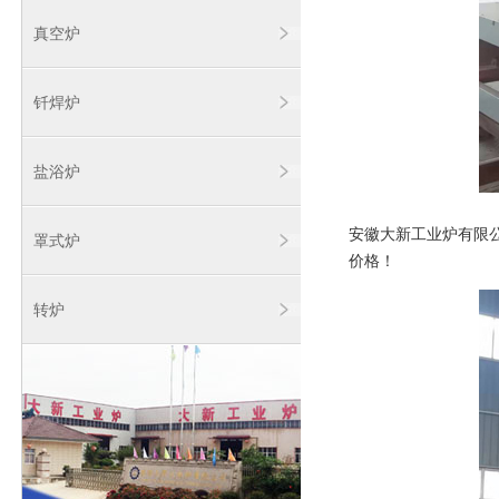
真空炉
钎焊炉
盐浴炉
安徽大新工业炉有限
罩式炉
价格！
转炉