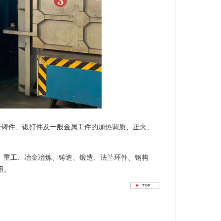
于铸件、锻打件及一般金属工件的加热调质、正火、
、重工、冶金冶炼、铸造、锻造、法兰环件、钢构
用。