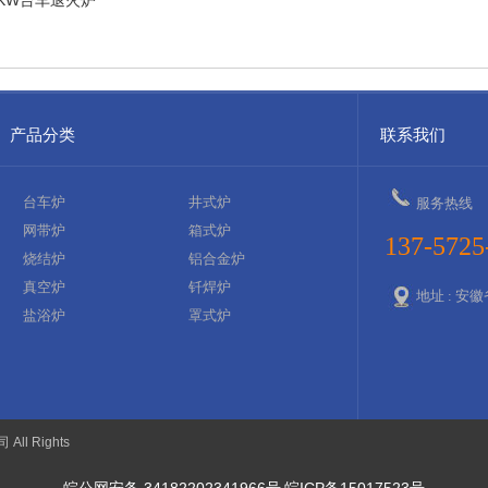
0KW台车退火炉
产品分类
联系我们
台车炉
井式炉
服务热线
网带炉
箱式炉
137-5725
烧结炉
铝合金炉
真空炉
钎焊炉
地址 : 安
盐浴炉
罩式炉
l Rights