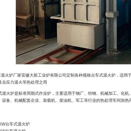
车退火炉
厂家安徽大新工业炉有限公司定制各种规格
台车式退火炉
，适用
及去应力退火等热处理之用
式退火炉是标准周期式作业炉，主要适用于钢厂、特钢、机械加工、化机
、设备、机械配套企业、装载机、柴油机、军工等行业的热处理车间加热
0KW台车式退火炉